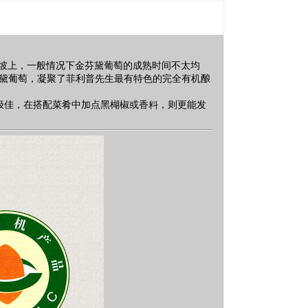
岩壤坡上，一般情况下金芬黛葡萄的成熟时间不太均
黛葡萄，凝聚了菲利普先生最有特色的完全有机酿
极佳，在搭配菜肴中加点黑楜椒或香料，则更能发