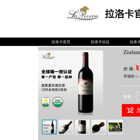
拉洛卡首页
拉洛卡珍品
拉洛
Zinf
¥
价 格:
市场价：
数量：