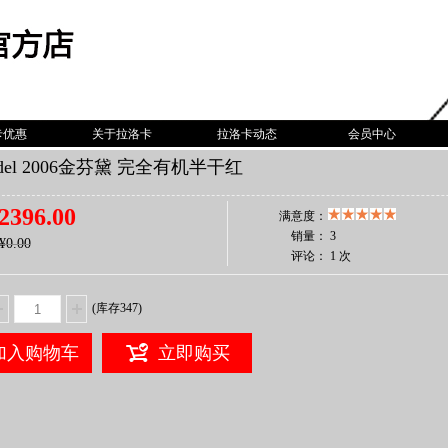
卡优惠
关于拉洛卡
拉洛卡动态
会员中心
andel 2006金芬黛 完全有机半干红
2396.00
满意度：
销量：
3
¥0.00
评论：
1 次
(库存
347
)
加入购物车
立即购买