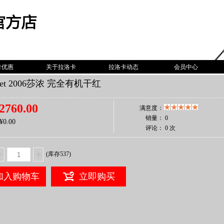
卡优惠
关于拉洛卡
拉洛卡动态
会员中心
rnet 2006莎浓 完全有机干红
2760.00
满意度：
销量：
0
¥0.00
评论：
0 次
(库存
537
)
加入购物车
立即购买