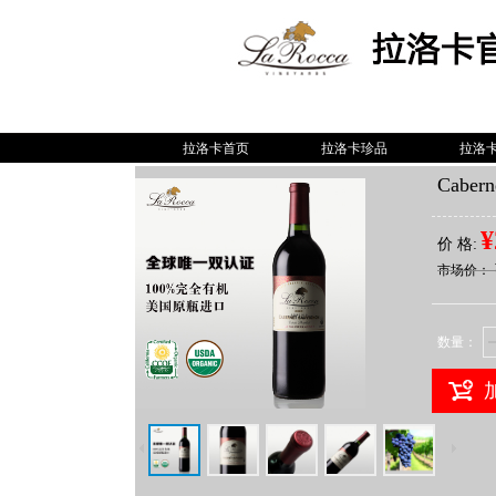
拉洛卡首页
拉洛卡珍品
拉洛
Cabe
¥
价 格:
市场价：
数量：